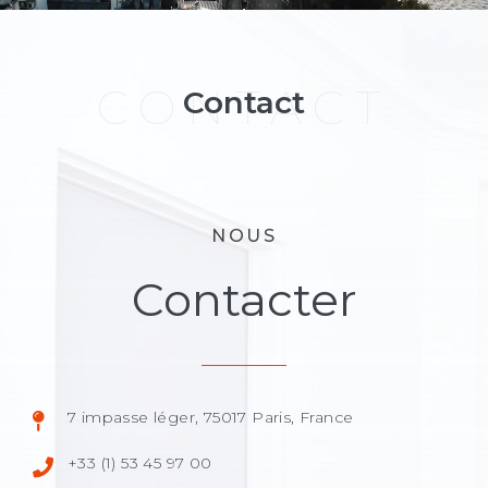
CONTACT
Contact
NOUS
Contacter
7 impasse léger, 75017 Paris, France
+33 (1) 53 45 97 00