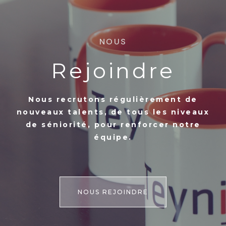
NOUS
Rejoindre
Nous recrutons régulièrement de
nouveaux talents, de tous les niveaux
de séniorité, pour renforcer notre
équipe.
NOUS REJOINDRE