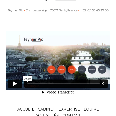
Teynier Pic
•
7 impasse léger, 75017 Paris, France
•
+ 33 (0)1 53 45 97 00
ACCUEIL
CABINET
EXPERTISE
ÉQUIPE
ACTUALITÉS
CONTACT