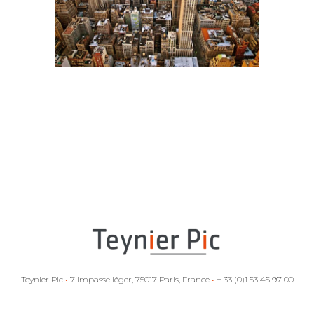
Teynier Pic
•
7 impasse léger, 75017 Paris, France
•
+ 33 (0)1 53 45 97 00