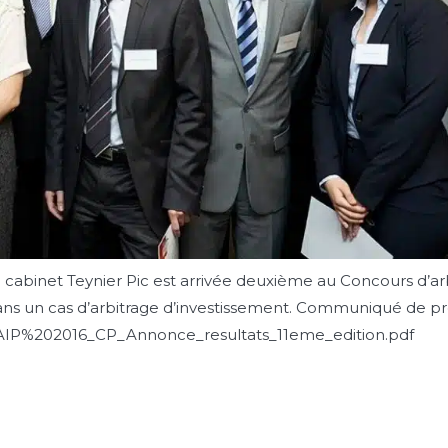
 cabinet Teynier Pic est arrivée deuxième au Concours d’arb
dans un cas d’arbitrage d’investissement. Communiqué de pr
es/CAIP%202016_CP_Annonce_resultats_11eme_edition.pdf