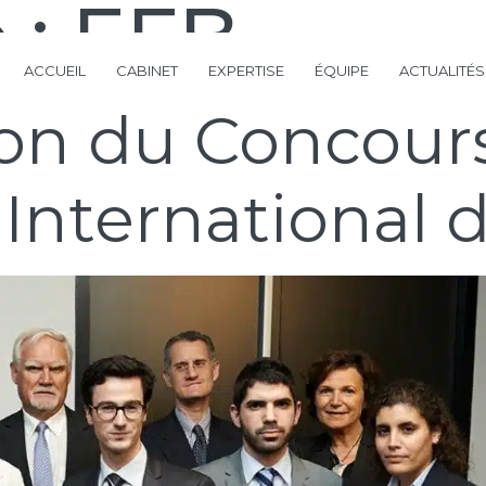
 :
EFB
ACCUEIL
CABINET
EXPERTISE
ÉQUIPE
ACTUALITÉS
ion du Concour
 International d