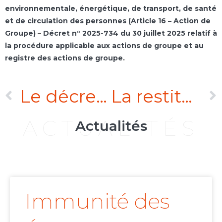
environnementale, énergétique, de transport, de santé
et de circulation des personnes (Article 16 – Action de
Groupe)
–
Décret n° 2025-734 du 30 juillet 2025 relatif à
la procédure applicable aux actions de groupe et au
registre des actions de groupe
.
Le décret « Magicobus II » portant simplification de la procédure civile du 8 juillet 2025
La restitution des biens confisqués dans le cadre de procédures pénales internationales : l’affaire relative à Demande concernant la restitution de biens confisqués dans le cadre de procédures pénales (Guinée équatoriale c. France) devant la Cour internationale de Justice
ACTUALITÉS
Actualités
Immunité des