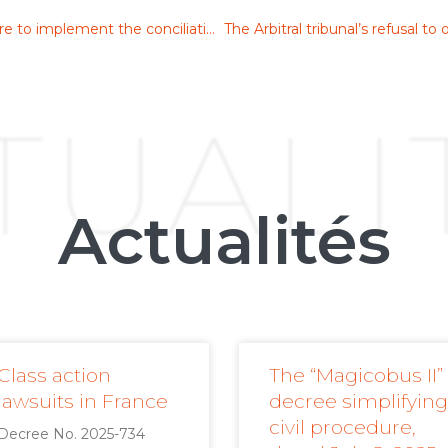
The plea of inadmissibility based on the failure to implement the conciliation clause prior to any proceedings in various legal proceedings
TUALI
Actualités
Class action
The “Magicobus II”
lawsuits in France
decree simplifying
civil procedure,
Decree No. 2025-734