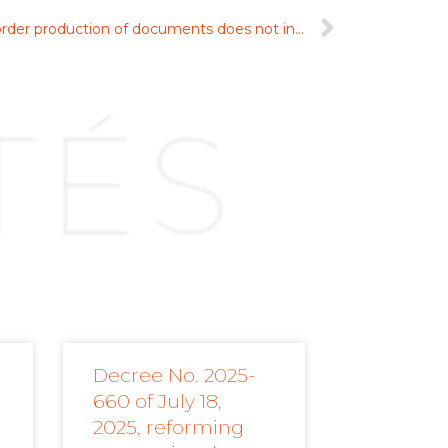
The Arbitral tribunal’s refusal to order production of documents does not in itself justify setting aside an award
TÉS
Decree No. 2025-
660 of July 18,
2025, reforming