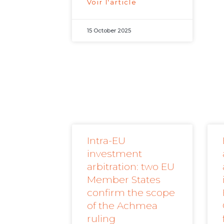
Voir l'article
15 October 2025
Intra-EU
investment
arbitration: two EU
Member States
confirm the scope
of the Achmea
ruling