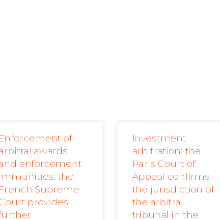
Enforcement of
Investment
arbitral awards
arbitration: the
and enforcement
Paris Court of
immunities: the
Appeal confirms
French Supreme
the jurisdiction of
Court provides
the arbitral
further
tribunal in the