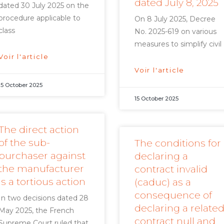
dated July 8, 2025
dated 30 July 2025 on the
procedure applicable to
On 8 July 2025, Decree
class
No. 2025-619 on various
measures to simplify civil
Voir l'article
Voir l'article
15 October 2025
15 October 2025
The direct action
of the sub-
The conditions for
purchaser against
declaring a
the manufacturer
contract invalid
is a tortious action
(caduc) as a
consequence of
In two decisions dated 28
declaring a relate
May 2025, the French
contract null and
Supreme Court ruled that