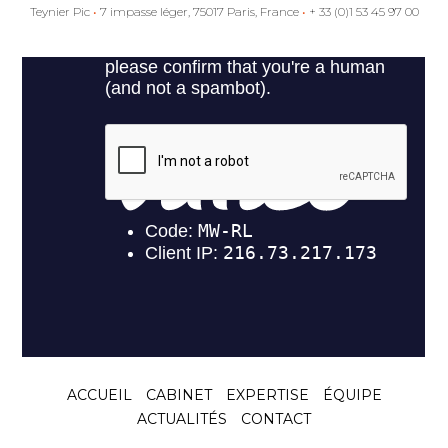
Teynier Pic
•
7 impasse léger, 75017 Paris, France
•
+ 33 (0)1 53 45 97 00
ACCUEIL
CABINET
EXPERTISE
ÉQUIPE
ACTUALITÉS
CONTACT