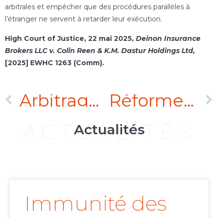
arbitrales et empêcher que des procédures parallèles à
l’étranger ne servent à retarder leur exécution.
High Court of Justice, 22 mai 2025,
Deinon Insurance
Brokers LLC v. Colin Reen & K.M. Dastur Holdings Ltd,
[2025] EWHC 1263 (Comm).
Arbitrage sportif : vers un contrôle renforcé des sentences arbitrales au regard de l’ordre public de l’Union
Réforme du régime des nullités en droit des sociétés
ACTUALITÉS
Actualités
Immunité des