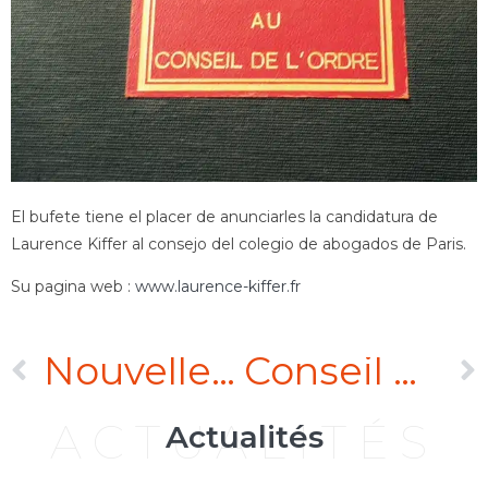
El bufete tiene el placer de anunciarles la candidatura de
Laurence Kiffer al consejo del colegio de abogados de Paris.
Su pagina web :
www.laurence-kiffer.fr
Nouvelle adresse
Conseil de l’Ordre du Barreau de Paris
ACTUALITÉS
Actualités