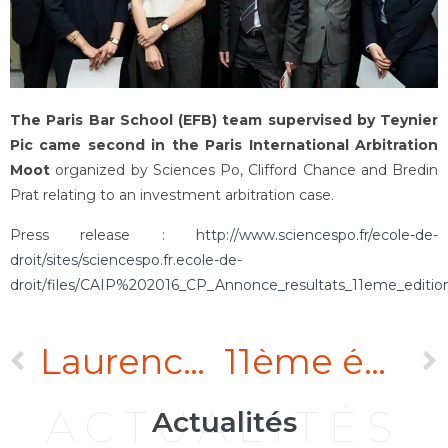
The Paris Bar School (EFB) team supervised by Teynier
Pic came second in the Paris International Arbitration
Moot
organized by Sciences Po, Clifford Chance and Bredin
Prat relating to an investment arbitration case.
Press release :
http://www.sciencespo.fr/ecole-de-
droit/sites/sciencespo.fr.ecole-de-
droit/files/CAIP%202016_CP_Annonce_resultats_11eme_edition
Laurence Kiffer hablará durante una Conferencia sobre el arbitraje internacional en Abidján del 23 al 25 de junio…
11ème édition du Concours d’Arbitrage International de Paris
ACTUALITÉS
Actualités