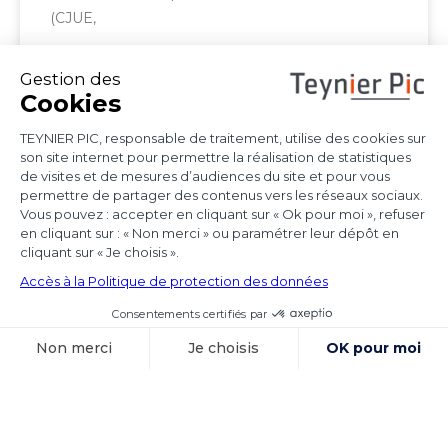
(CJUE,
Voir l'article
15 octobre 2025
Exécution des
sentences
arbitrales et
immunités