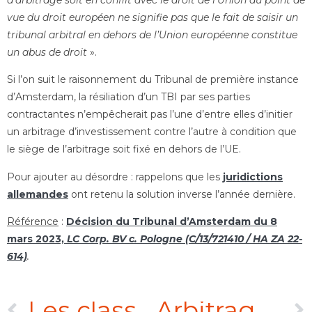
vue du droit européen ne signifie pas que le fait de saisir un
tribunal arbitral en dehors de l’Union européenne constitue
un abus de droit
».
Si l’on suit le raisonnement du Tribunal de première instance
d’Amsterdam, la résiliation d’un TBI par ses parties
contractantes n’empêcherait pas l’une d’entre elles d’initier
un arbitrage d’investissement contre l’autre à condition que
le siège de l’arbitrage soit fixé en dehors de l’UE.
Pour ajouter au désordre : rappelons que les
juridictions
allemandes
ont retenu la solution inverse l’année dernière.
Référence
:
Décision du Tribunal d’Amsterdam du 8
mars 2023,
LC Corp. BV c. Pologne (C/13/721410 / HA ZA 22-
614)
.
Les classements TheLegal500 en Arbitrage International et en Contentieux Commercial
Arbitrage d’investissement intracommunautaire : excès de pouvoir et compétence au sens de l’Article 26 du TCE