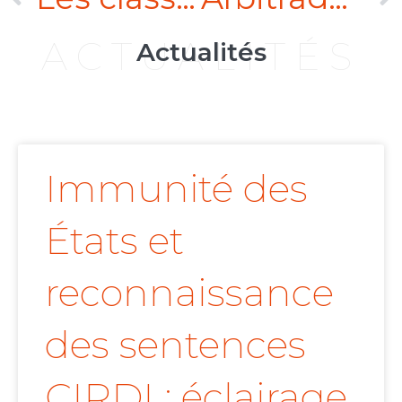
ACTUALITÉS
Actualités
Immunité des
États et
reconnaissance
des sentences
CIRDI : éclairage