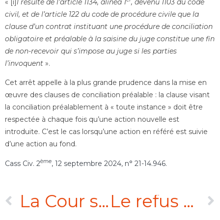
« [i]
l résulte de l’article 1134, alinéa 1
, devenu 1103 du code
civil, et de l’article 122 du code de procédure civile que la
clause d’un contrat instituant une procédure de conciliation
obligatoire et préalable à la saisine du juge constitue une fin
de non-recevoir qui s’impose au juge si les parties
l’invoquent
».
Cet arrêt appelle à la plus grande prudence dans la mise en
œuvre des clauses de conciliation préalable : la clause visant
la conciliation préalablement à « toute instance » doit être
respectée à chaque fois qu’une action nouvelle est
introduite. C’est le cas lorsqu’une action en référé est suivie
d’une action au fond.
ème
Cass Civ. 2
, 12 septembre 2024, n° 21-14.946
.
La Cour suprême de Russie annule l’exécution d’une sentence arbitrale étrangère, déclarant la présomption d’impartialité des arbitres issus d’États « hostiles »
Le refus du tribunal arbitral d’ordonner la production de pièces ne justifie pas, en soi, l’annulation d’une sentence