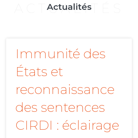
ACTUALITÉS
Actualités
Immunité des
États et
reconnaissance
des sentences
CIRDI : éclairage