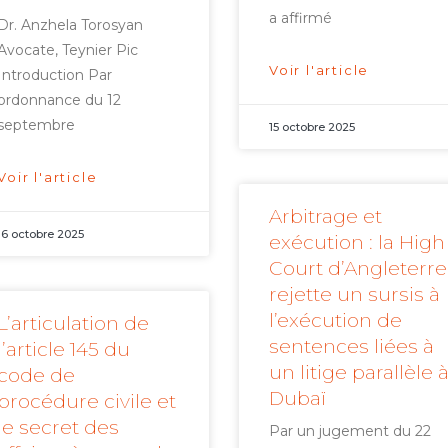
a affirmé
Dr. Anzhela Torosyan
Avocate, Teynier Pic
Voir l'article
Introduction Par
ordonnance du 12
septembre
15 octobre 2025
Voir l'article
Arbitrage et
16 octobre 2025
exécution : la High
Court d’Angleterre
rejette un sursis à
l’exécution de
L’articulation de
sentences liées à
l’article 145 du
un litige parallèle 
code de
Dubaï
procédure civile et
le secret des
Par un jugement du 22