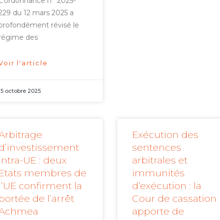
L’ordonnance n° 2025-
229 du 12 mars 2025 a
profondément révisé le
régime des
Voir l'article
15 octobre 2025
Arbitrage
Exécution des
d’investissement
sentences
intra-UE : deux
arbitrales et
Etats membres de
immunités
l’UE confirment la
d’exécution : la
portée de l’arrêt
Cour de cassation
Achmea
apporte de