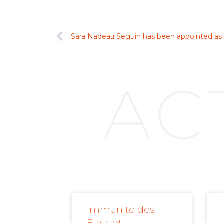
AC
Immunité des
États et