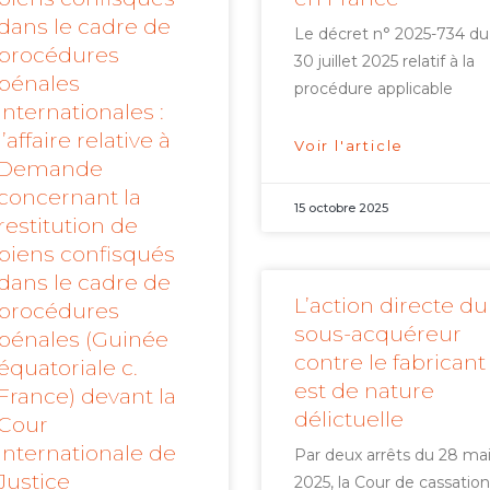
dans le cadre de
Le décret n° 2025-734 du
procédures
30 juillet 2025 relatif à la
pénales
procédure applicable
internationales :
l’affaire relative à
Voir l'article
Demande
concernant la
15 octobre 2025
restitution de
biens confisqués
dans le cadre de
L’action directe du
procédures
sous-acquéreur
pénales (Guinée
contre le fabricant
équatoriale c.
est de nature
France) devant la
délictuelle
Cour
internationale de
Par deux arrêts du 28 ma
Justice
2025, la Cour de cassation