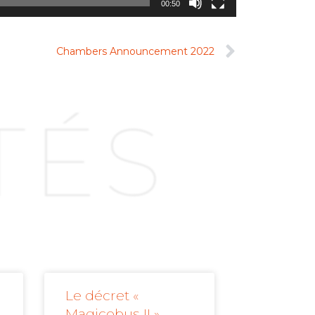
00:50
Chambers Announcement 2022
TÉS
Le décret «
Magicobus II »