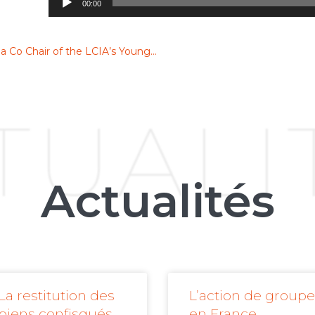
00:00
Sara Nadeau Seguin has been appointed as a Co Chair of the LCIA’s Young International Arbitration Group
TUALI
Actualités
La restitution des
L’action de groupe
biens confisqués
en France