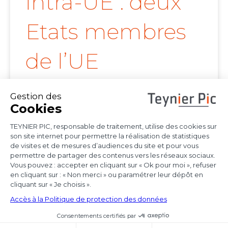
intra-UE : deux
Etats membres
de l’UE
confirment la
portée de l’arrêt
Achmea
Les juridictions nationales continuent de tirer
toutes les conséquences de l’arrêt Achmea
(CJUE,
Voir l'article