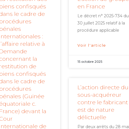
biens confisqués
en France
dans le cadre de
Le décret n° 2025-734 du
procédures
30 juillet 2025 relatif à la
pénales
procédure applicable
internationales :
l’affaire relative à
Voir l'article
Demande
concernant la
15 octobre 2025
restitution de
biens confisqués
dans le cadre de
L’action directe du
procédures
sous-acquéreur
pénales (Guinée
contre le fabricant
équatoriale c.
est de nature
France) devant la
délictuelle
Cour
internationale de
Par deux arrêts du 28 ma