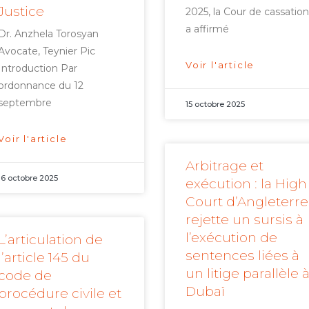
Justice
2025, la Cour de cassation
a affirmé
Dr. Anzhela Torosyan
Avocate, Teynier Pic
Voir l'article
Introduction Par
ordonnance du 12
septembre
15 octobre 2025
Voir l'article
Arbitrage et
16 octobre 2025
exécution : la High
Court d’Angleterre
rejette un sursis à
l’exécution de
L’articulation de
sentences liées à
l’article 145 du
un litige parallèle 
code de
Dubaï
procédure civile et