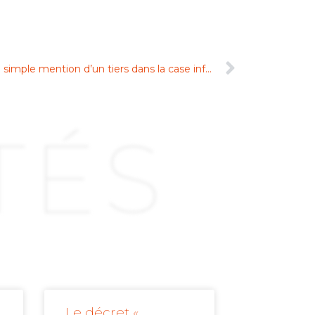
Indépendance et impartialité : la simple mention d’un tiers dans la case information sheet n’impose pas à l’arbitre de révéler ses liens avec ce tiers
TÉS
Le décret «