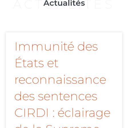
ACTUALITÉS
Actualités
Immunité des
États et
reconnaissance
des sentences
CIRDI : éclairage