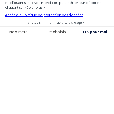
Les juridictions nationales continuent de tirer
toutes les conséquences de l’arrêt Achmea
(CJUE,
Voir l'article
15 octobre 2025
Exécution des
sentences
arbitrales et