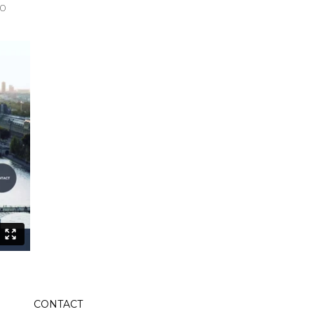
Oschadbank c.
Russie
Par un arrêt du 1er juillet
2025, la Cour d’appel de
Paris, statuant
Voir l'article
e
15 octobre 2025
Arbitrage