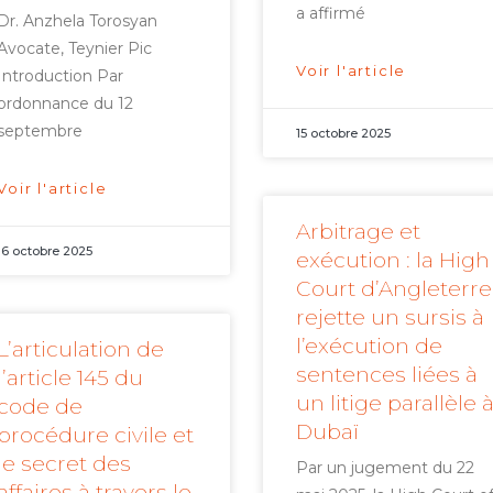
a affirmé
Dr. Anzhela Torosyan
Avocate, Teynier Pic
Voir l'article
Introduction Par
ordonnance du 12
septembre
15 octobre 2025
Voir l'article
Arbitrage et
16 octobre 2025
exécution : la High
Court d’Angleterre
rejette un sursis à
l’exécution de
L’articulation de
sentences liées à
l’article 145 du
un litige parallèle 
code de
Dubaï
procédure civile et
le secret des
Par un jugement du 22
affaires à travers le