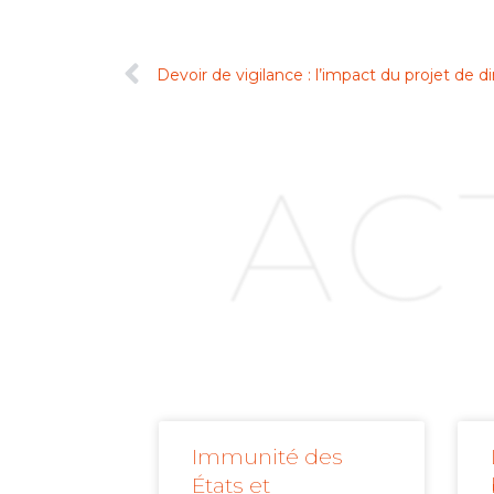
AC
Immunité des
États et