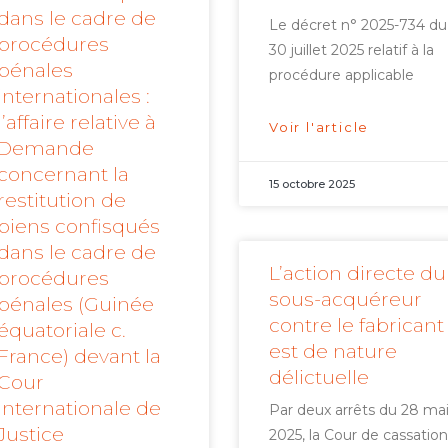
dans le cadre de
Le décret n° 2025-734 du
procédures
30 juillet 2025 relatif à la
pénales
procédure applicable
internationales :
l’affaire relative à
Voir l'article
Demande
concernant la
15 octobre 2025
restitution de
biens confisqués
dans le cadre de
L’action directe du
procédures
sous-acquéreur
pénales (Guinée
contre le fabricant
équatoriale c.
est de nature
France) devant la
délictuelle
Cour
internationale de
Par deux arrêts du 28 ma
Justice
2025, la Cour de cassation