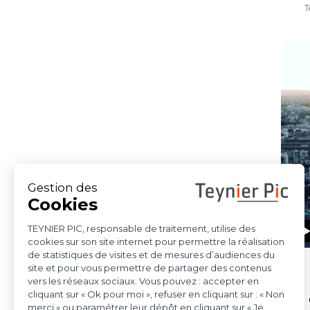
sentence Antin c.
Espagne
Le 25 juin 2025, la
Commission européenne
a publié au Journal officiel
de
Voir l'article
15 octobre 2025
Indépendance et