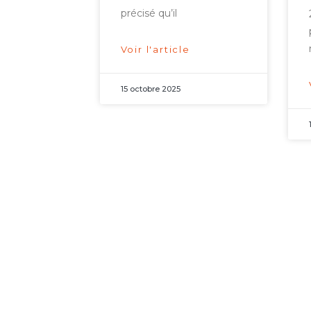
précisé qu’il
Voir l'article
15 octobre 2025
Arbitrage
d’investissement
et aides d’État : la
Commission
européenne
entend empêcher
l’exécution de la