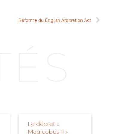
Réforme du English Arbitration Act
TÉS
Le décret «
Magicobus II »