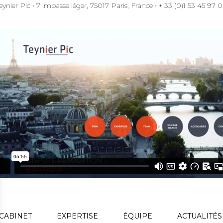
nouvelles
Les juridictions nationales
précisions sur la
continuent de tirer toutes
preuve de
les conséquences de
l’affectation
l’arrêt Achmea (CJUE,
diplomatique des
biens de l’Etat
Voir l'article
étatique saisi
Par un arrêt du 12 juin
15 octobre 2025
2025, rendu dans le sillag
de la
Voir l'article
15 octobre 2025
Teynier Pic coopte
La Cour d’appel