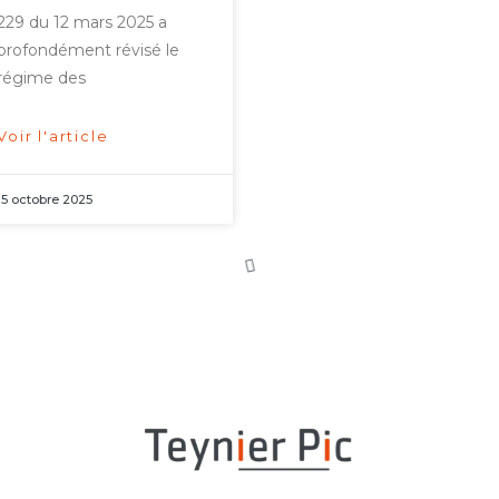
229 du 12 mars 2025 a
profondément révisé le
régime des
Voir l'article
15 octobre 2025
Arbitrage
Exécution des
d’investissement
sentences
intra-UE : deux
arbitrales et
Etats membres de
immunités
l’UE confirment la
d’exécution : la
portée de l’arrêt
Cour de cassation
Achmea
apporte de