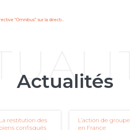
Devoir de vigilance : l’impact du projet de directive “Omnibus” sur la directive CSRD
TUALI
Actualités
La restitution des
L’action de groupe
biens confisqués
en France