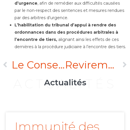
d’urgence
, afin de remédier aux difficultés causées
par le non-respect des sentences et mesures rendues
par des arbitres d’urgence.
L’habilitation du tribunal d’appui à rendre des
ordonnances dans des procédures arbitrales à
l’encontre de tiers,
alignant ainsi les effets de ces
dernières à la procédure judiciaire à l’encontre des tiers.
Le Conseil d’État confirme le refus d’exequatur des sentences Ryanair vs. Syndicat mixte des aéroports de Charente en raison de l’interdiction de compromettre des personnes morales de droit public françaises, sauf dérogation spécifique d’origine législative ou issue d’un traité
Revirement de jurisprudence concernant la reprise des actes d’une société en formation
ACTUALITÉS
Actualités
Immunité des