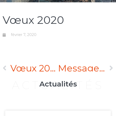
Vœux 2020
février 7, 2020
Vœux 2020
Message Covid-19
ACTUALITÉS
Actualités