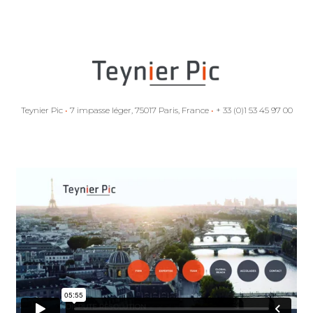
et aides d’État :
la Commission
européenne
entend
empêcher
l’exécution de la
sentence Antin
c. Espagne