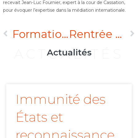
recevait Jean-Luc Fournier, expert à la cour de Cassation,
pour évoquer l’expertise dans la médiation internationale.
Formation à l’arbitrage par l’Association Française d’Arbitrage (AFA)
Rentrée Solennelle et 45ème anniversaire du Barreau du Mali, du 15 au 17 mars 2016
ACTUALITÉS
Actualités
Immunité des
États et
reconnaissance