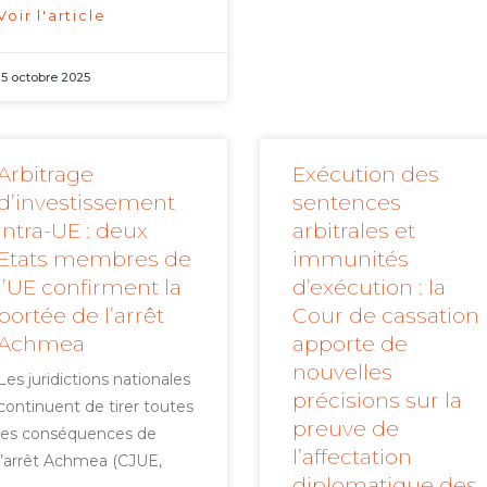
Voir l'article
15 octobre 2025
Arbitrage
Exécution des
d’investissement
sentences
intra-UE : deux
arbitrales et
Etats membres de
immunités
l’UE confirment la
d’exécution : la
portée de l’arrêt
Cour de cassation
Achmea
apporte de
nouvelles
Les juridictions nationales
précisions sur la
continuent de tirer toutes
preuve de
les conséquences de
l’affectation
l’arrêt Achmea (CJUE,
diplomatique des