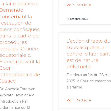
l’affaire relative à
Voir l'article
Demande
concernant la
15 octobre 2025
restitution de
biens confisqués
dans le cadre de
L’action directe du
procédures
sous-acquéreur
pénales (Guinée
contre le fabricant
équatoriale c.
est de nature
France) devant la
délictuelle
Cour
internationale de
Par deux arrêts du 28 ma
Justice
2025, la Cour de cassation
a affirmé
Dr. Anzhela Torosyan
Avocate, Teynier Pic
Voir l'article
Introduction Par
ordonnance du 12