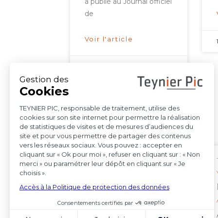
a publié au Journal officiel
de
Voir l'article
15 octobre 2025
Indépendance et
impartialité : la
simple mention
d’un tiers dans la
case information