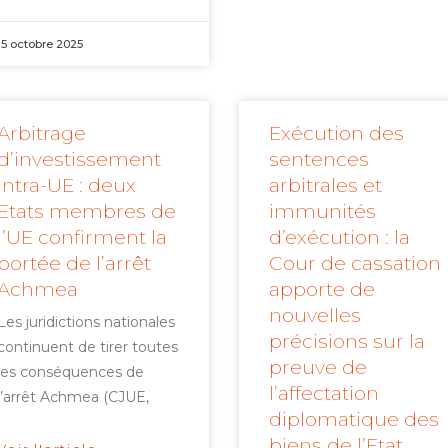
15 octobre 2025
Arbitrage
Exécution des
d’investissement
sentences
intra-UE : deux
arbitrales et
Etats membres de
immunités
l’UE confirment la
d’exécution : la
portée de l’arrêt
Cour de cassation
Achmea
apporte de
nouvelles
Les juridictions nationales
précisions sur la
continuent de tirer toutes
preuve de
les conséquences de
l’affectation
l’arrêt Achmea (CJUE,
diplomatique des
biens de l’Etat