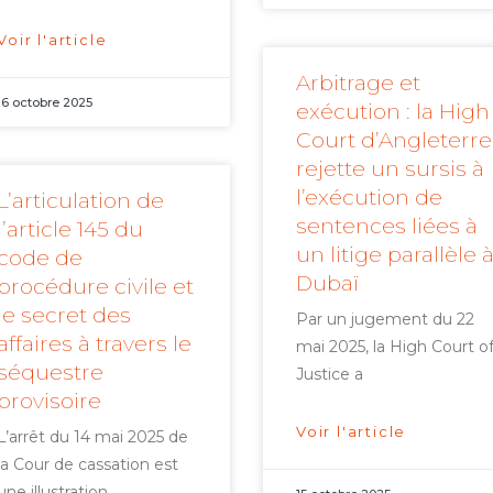
Voir l'article
Arbitrage et
16 octobre 2025
exécution : la High
Court d’Angleterre
rejette un sursis à
l’exécution de
L’articulation de
sentences liées à
l’article 145 du
un litige parallèle 
code de
Dubaï
procédure civile et
le secret des
Par un jugement du 22
affaires à travers le
mai 2025, la High Court o
séquestre
Justice a
provisoire
Voir l'article
L’arrêt du 14 mai 2025 de
la Cour de cassation est
une illustration