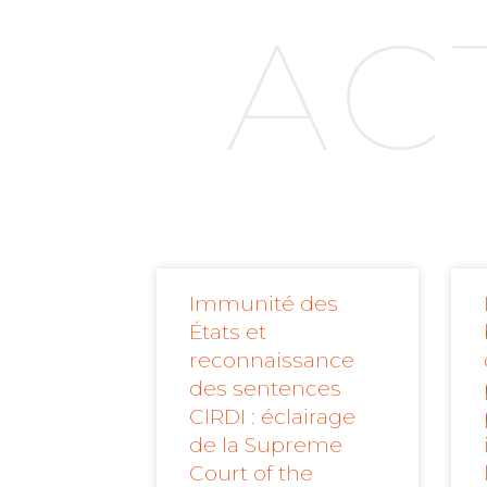
AC
Immunité des
États et
reconnaissance
des sentences
CIRDI : éclairage
de la Supreme
Court of the