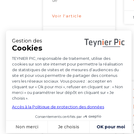
de
Voir l'article
15 octobre 2025
Indépendance et
impartialité : la
simple mention
d’un tiers dans la
case information
sheet n’impose