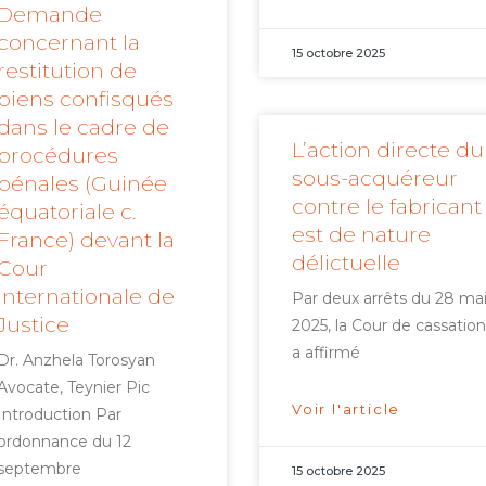
Demande
concernant la
15 octobre 2025
restitution de
biens confisqués
dans le cadre de
L’action directe du
procédures
sous-acquéreur
pénales (Guinée
contre le fabricant
équatoriale c.
est de nature
France) devant la
délictuelle
Cour
internationale de
Par deux arrêts du 28 ma
Justice
2025, la Cour de cassation
a affirmé
Dr. Anzhela Torosyan
Avocate, Teynier Pic
Voir l'article
Introduction Par
ordonnance du 12
septembre
15 octobre 2025