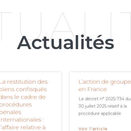
TUALI
Actualités
La restitution des
L’action de groupe
biens confisqués
en France
dans le cadre de
Le décret n° 2025-734 du
procédures
30 juillet 2025 relatif à la
pénales
procédure applicable
internationales :
l’affaire relative à
Voir l'article