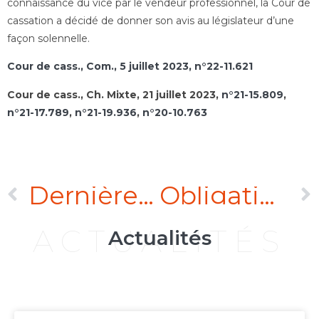
connaissance du vice par le vendeur professionnel, la Cour de
cassation a décidé de donner son avis au législateur d’une
façon solennelle.
Cour de cass., Com., 5 juillet 2023, n°22-11.621
Cour de cass., Ch. Mixte, 21 juillet 2023,
n°21-15.809
,
n°21-17.789
,
n°21-19.936
,
n°20-10.763
Dernières actualités en procédure civile
Obligations des Etats en matière environnementale : le droit au service de la planète
ACTUALITÉS
Actualités