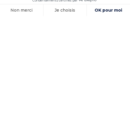
15 octobre 2025
Exécution des
sentences
arbitrales et
immunités
d’exécution : la