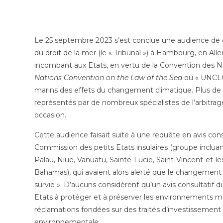
Le 25 septembre 2023 s’est conclue une audience de d
du droit de la mer (le « Tribunal ») à Hambourg, en Allema
incombant aux Etats, en vertu de la Convention des Nat
Nations Convention on the Law of the Sea
ou « UNCL
marins des effets du changement climatique. Plus de 50
représentés par de nombreux spécialistes de l’arbitrag
occasion.
Cette audience faisait suite à une requête en avis consul
Commission des petits Etats insulaires (groupe inclu
Palau, Niue, Vanuatu, Sainte-Lucie, Saint-Vincent-et-le
Bahamas), qui avaient alors alerté que le changement 
survie ». D’aucuns considèrent qu’un avis consultatif du 
Etats à protéger et à préserver les environnements ma
réclamations fondées sur des traités d’investissement e
environnementale.