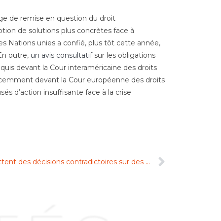
ge de remise en question du droit
tion de solutions plus concrètes face à
es Nations unies a confié, plus tôt cette année,
 En outre,
un avis consultatif
sur les obligations
quis devant la Cour interaméricaine des droits
écemment devant la Cour européenne des droits
s d’action insuffisante face à la crise
Les tribunaux britanniques émettent des décisions contradictoires sur des « anti-suit injunctions » concernant des arbitrages CCI dont le siège est à Paris