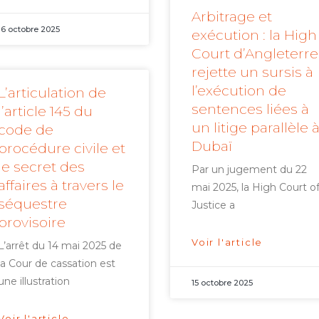
Arbitrage et
16 octobre 2025
exécution : la High
Court d’Angleterre
rejette un sursis à
l’exécution de
L’articulation de
sentences liées à
l’article 145 du
un litige parallèle 
code de
Dubaï
procédure civile et
le secret des
Par un jugement du 22
affaires à travers le
mai 2025, la High Court o
séquestre
Justice a
provisoire
Voir l'article
L’arrêt du 14 mai 2025 de
la Cour de cassation est
une illustration
15 octobre 2025
Voir l'article