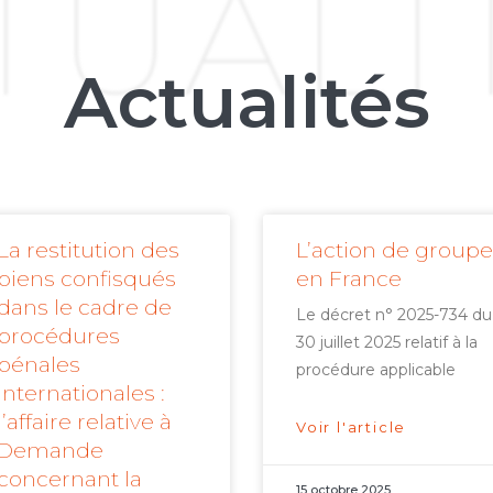
TUALI
Actualités
La restitution des
L’action de groupe
biens confisqués
en France
dans le cadre de
Le décret n° 2025-734 du
procédures
30 juillet 2025 relatif à la
pénales
procédure applicable
internationales :
l’affaire relative à
Voir l'article
Demande
concernant la
15 octobre 2025