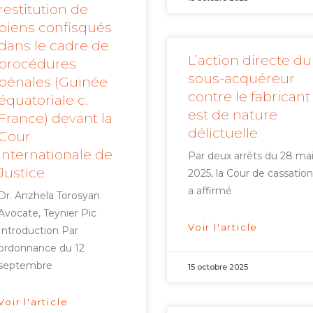
restitution de
biens confisqués
dans le cadre de
L’action directe du
procédures
sous-acquéreur
pénales (Guinée
contre le fabricant
équatoriale c.
est de nature
France) devant la
délictuelle
Cour
internationale de
Par deux arrêts du 28 ma
Justice
2025, la Cour de cassation
a affirmé
Dr. Anzhela Torosyan
Avocate, Teynier Pic
Voir l'article
Introduction Par
ordonnance du 12
septembre
15 octobre 2025
Voir l'article