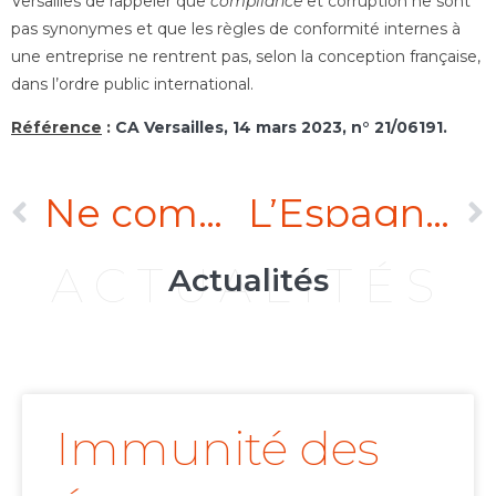
Versailles de rappeler que
compliance
et corruption ne sont
pas synonymes et que les règles de conformité internes à
une entreprise ne rentrent pas, selon la conception française,
dans l’ordre public international.
Référence
:
CA Versailles, 14 mars 2023, n° 21/06191.
Ne commet pas d’excès de pouvoir manifeste au sens de l’Article 52(1) de la Convention CIRDI, le Tribunal arbitral qui se déclare compétent en vertu de l’Article 26 du TCE, dans un litige opposant des investisseurs ressortissants de l’UE à un Etat membre de l’UE
L’Espagne ne saurait se prévaloir des jurisprudences Achmea et Komstroy pour échapper à l’exécution d’une sentence CIRDI au Royaume-Uni.
ACTUALITÉS
Actualités
Immunité des