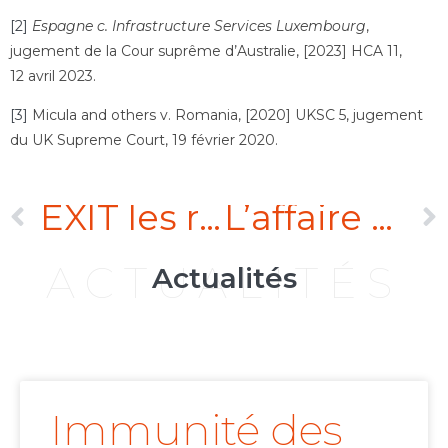
[2]
Espagne c. Infrastructure Services Luxembourg
,
jugement de la Cour suprême d’Australie, [2023] HCA 11,
12 avril 2023.
[3]
Micula and others v. Romania, [2020] UKSC 5, jugement
du UK Supreme Court, 19 février 2020.
EXIT les règles de conformité internes de la conception française de l’ordre public international !
L’affaire Sultan de Sulu
ACTUALITÉS
Actualités
Immunité des