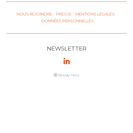
15 octobre 2025
Arbitrage
d’investissement
intra-UE : deux
Etats membres
de l’UE
confirment la