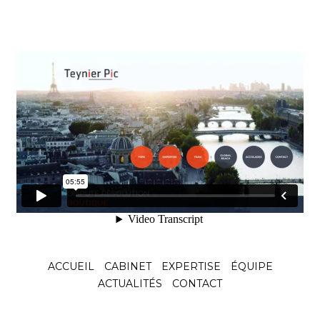
entend
empêcher
l’exécution de la
sentence Antin
c. Espagne
Le 25 juin 2025, la Commission européenne a
publié au Journal officiel de
Voir l'article