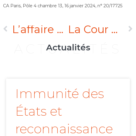
CA Paris, Pôle 4 chambre 13, 16 janvier 2024, n° 20/17725
L’affaire du Sultan de Sulu (suite)
La Cour de cassation refuse d’accorder une option de compétence au dirigeant, même non-commerçant, d’une société commerciale
ACTUALITÉS
Actualités
Immunité des
États et
reconnaissance