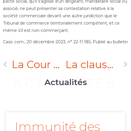
pacte social, qu’il s’agisse d’un dirigeant, mandataire social ou
associé, ne peut présenter sa contestation relative à la
société commerciale devant une autre juridiction que le
Tribunal de commerce territorialement compétent, et ce
même s’il est non-commerçant.
Cass. com., 20 décembre 2023, n° 22-11.185, Publié au bulletin
La Cour d’appel de Paris conditionne l’immunité de juridiction d’une organisation internationale à l’existence d’un recours effectif
La clause attributive de juridiction est un élément d’extranéité suffisant pour l’application du Règlement Bruxelles I bis
ACTUALITÉS
Actualités
Immunité des