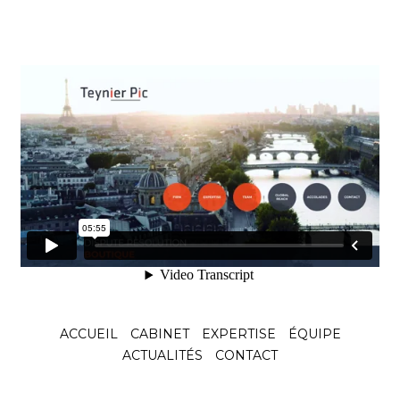
entend
empêcher
l’exécution de la
sentence Antin
c. Espagne
Le 25 juin 2025, la Commission européenne a
publié au Journal officiel de
Voir l'article