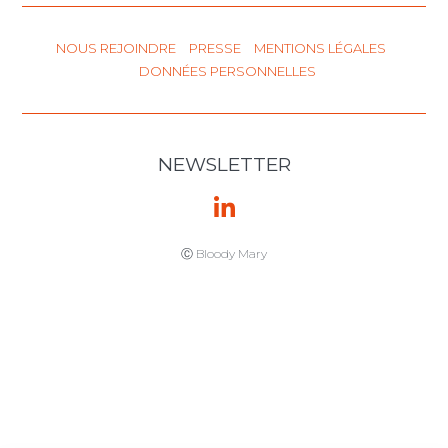
15 octobre 2025
Arbitrage
d’investissement
intra-UE : deux
Etats membres
de l’UE
confirment la