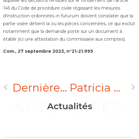
laquelle les décisions rendues sur le fondement de l’article
145 du Code de procédure civile régissant les mesures
d’instruction ordonnées
in futurum
doivent constater que la
partie visée détient la ou les pièces concernées, ce qui exclut
notamment que la demande porte sur un document à
établir (ici une attestation du commissaire aux comptes).
Com., 27 septembre 2023, n°21-21.995
Dernières actualités en droit civil
Patricia Khoury et Juliette Migeon rejoignent l’équipe Teynier Pic
ACTUALITÉS
Actualités