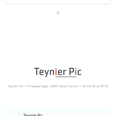
Arbitrage
d’investissement
et aides d’État :
la Commission
européenne
entend
empêcher