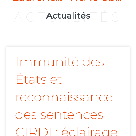
ACTUALITÉS
Actualités
Immunité des
États et
reconnaissance
des sentences
CIRDI : éclairage