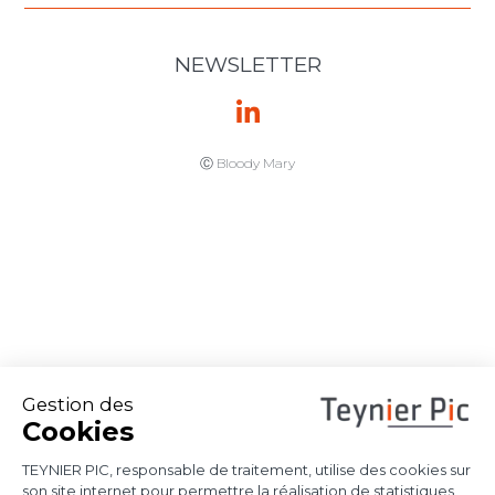
Arbitrage
d’investissement
intra-UE : deux
Etats membres
de l’UE
confirment la
portée de l’arrêt
Achmea