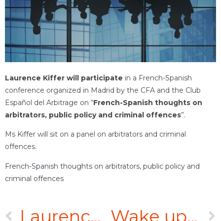
Laurence Kiffer will participate
in a French-Spanish
conference organized in Madrid by the CFA and the Club
Español del Arbitrage on “
French-Spanish thoughts on
arbitrators, public policy and criminal offences
”.
Ms Kiffer will sit on a panel on arbitrators and criminal
offences.
French-Spanish thoughts on arbitrators, public policy and
criminal offences
Laurence Kiffer sera speaker lors des VIII èmes journées franco-espagnoles
Wake up with arbitration – “Being an arbitrator today, a taste for risk-taking ?” – breakfast debate on March 21st, 2017