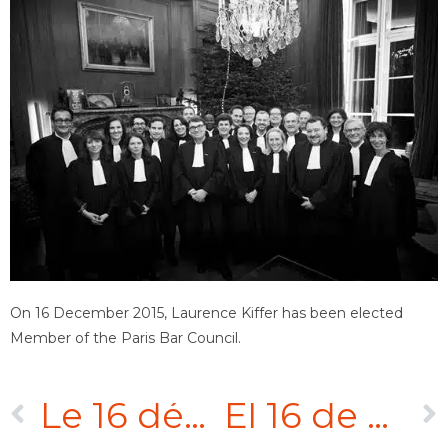
On 16 December 2015, Laurence Kiffer has been elected
Member of the Paris Bar Council.
Le 16 décembre 2015, Laurence Kiffer a été élue Membre du Conseil de l’Ordre du Barreau de Paris.
El 16 de diciembre de 2015, Laurence Kiffer ha sido elegida Miembro del Consejo del Colegio de Abogados de Paris.