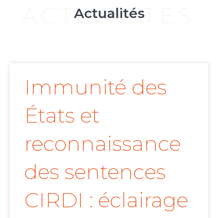
ACTUALITÉS
Actualités
Immunité des
États et
reconnaissance
des sentences
CIRDI : éclairage