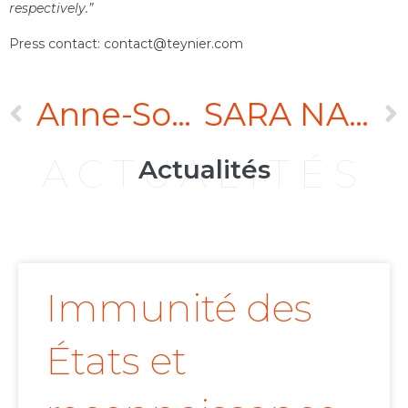
respectively.”
Press contact:
contact@teynier.com
Anne-Sophie Tonin promue Counsel au sein du Cabinet Teynier Pic au 1er janvier 2019
SARA NADEAU-SEGUIN joins TEYNIER PIC as Counsel
ACTUALITÉS
Actualités
Immunité des
États et