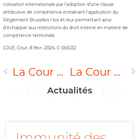
coloration internationale par l’adoption d’une clause
attributive de compétence entraînant l’application du
Règlement Bruxelles I bis et leur permettant ainsi
d’échapper aux restrictions du droit interne en matière de
compétence territoriale.
CJUE, Cour, 8 févr. 2024, C-566/22
La Cour de cassation refuse d’accorder une option de compétence au dirigeant, même non-commerçant, d’une société commerciale
La Cour d’appel de Paris rappelle que le contrôle de la conformité d’une sentence arbitrale à l’ordre public international ne peut s’effectuer au regard de circonstances futures hypothétiques
ACTUALITÉS
Actualités
Immunité des