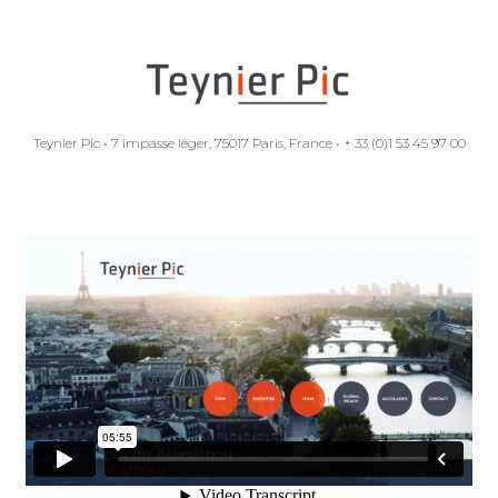
Teynier Pic
•
7 impasse léger, 75017 Paris, France
•
+ 33 (0)1 53 45 97 00